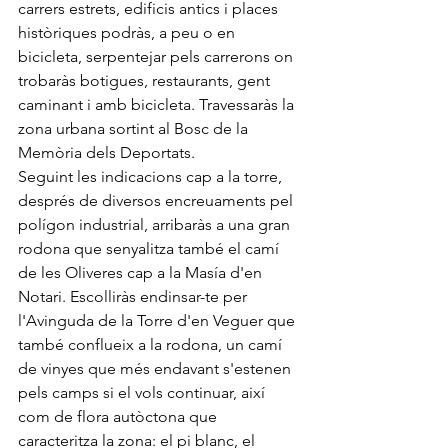
carrers estrets, edificis antics i places 
històriques podràs, a peu o en 
bicicleta, serpentejar pels carrerons on 
trobaràs botigues, restaurants, gent 
caminant i amb bicicleta. Travessaràs la 
zona urbana sortint al Bosc de la 
Memòria dels Deportats.
Seguint les indicacions cap a la torre, 
després de diversos encreuaments pel 
polígon industrial, arribaràs a una gran 
rodona que senyalitza també el camí 
de les Oliveres cap a la Masía d'en 
Notari. Escolliràs endinsar-te per 
l'Avinguda de la Torre d'en Veguer que 
també conflueix a la rodona, un camí 
de vinyes que més endavant s'estenen 
pels camps si el vols continuar, així 
com de flora autòctona que 
caracteritza la zona: el pi blanc, el 