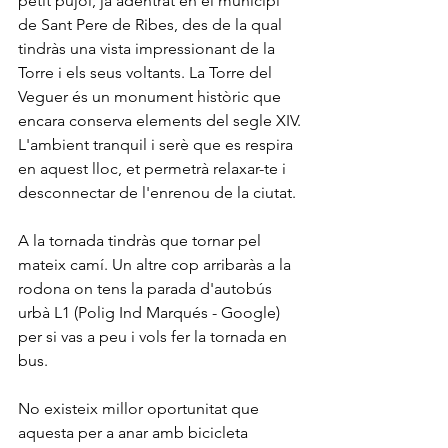
petit pujol, ja adentrat en el municipi 
de Sant Pere de Ribes, des de la qual 
tindràs una vista impressionant de la 
Torre i els seus voltants. La Torre del 
Veguer és un monument històric que 
encara conserva elements del segle XIV.
L'ambient tranquil i serè que es respira 
en aquest lloc, et permetrà relaxar-te i 
desconnectar de l'enrenou de la ciutat.
A la tornada tindràs que tornar pel 
mateix camí. Un altre cop arribaràs a la 
rodona on tens la parada d'autobús 
urbà L1 (Polig Ind Marqués - Google) 
per si vas a peu i vols fer la tornada en 
bus.
No existeix millor oportunitat que 
aquesta per a anar amb bicicleta 