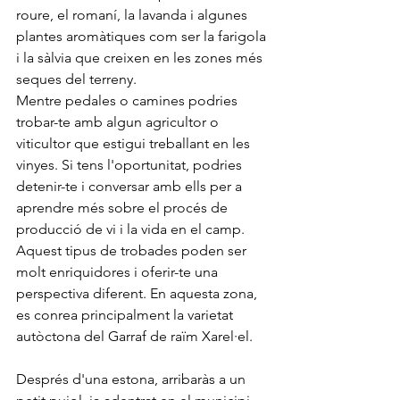
roure, el romaní, la lavanda i algunes 
plantes aromàtiques com ser la farigola 
i la sàlvia que creixen en les zones més 
seques del terreny.
Mentre pedales o camines podries 
trobar-te amb algun agricultor o 
viticultor que estigui treballant en les 
vinyes. Si tens l'oportunitat, podries 
detenir-te i conversar amb ells per a 
aprendre més sobre el procés de 
producció de vi i la vida en el camp. 
Aquest tipus de trobades poden ser 
molt enriquidores i oferir-te una 
perspectiva diferent. En aquesta zona, 
es conrea principalment la varietat 
autòctona del Garraf de raïm Xarel·el.
Després d'una estona, arribaràs a un 