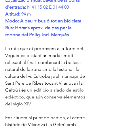
Localització situat davant de la porta 
d'entrada: 
N 41 15 02 E 01 44 03
Altitud:
 94 m
Modo: A peu + bus ó tot en bicicleta
Bus: 
Horaris
 aprox. de pas per la 
rodona del Polig. Ind. Marqués
La ruta que et proposem a la Torre del 
Veguer és bastant animada i molt 
relaxant al final, combinant la bellesa 
natural de la zona amb la història i la 
cultura del vi. Es troba ja al municipi de 
Sant Pere de Ribes tocant Vilanova i la 
Geltrú i és 
un edificio aislado de estilo 
ecléctico, que aún conserva elementos 
del siglo XIV.
Ens situem al punt de partida, el centre 
històric de Vilanova i la Geltrú amb 