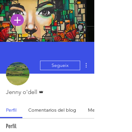
Més accions
Segueix
Administrador
Jenny o'dell
Perfil
Comentarios del blog
Me gusta del blog
Perfil