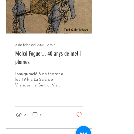
una herba desflecada.
Parlen del món tal com el
veuen, de les coses bones
i...
3 de febr. del 2026
∙
2
min
Moixó Foguer... 40 anys de mel i
plomes
Inauguració 6 de febrer a
les 19 h a La Sala de
Vilanova i la Geltrú. Via
Viquipèdia Personatge
fictici disfressat d'ocell,
embatumat amb mel i
recobert de plomes, propi
del Penedès i Camp de
3
0
Tarragona. Es té constància
de la seva presència a
Vilanova i la Geltrú,