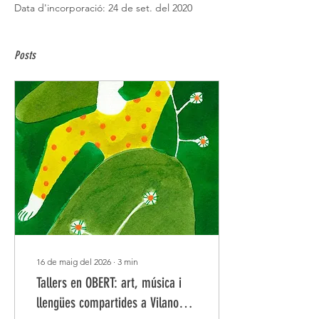
Data d'incorporació: 24 de set. del 2020
Posts
16 de maig del 2026
∙
3
min
Tallers en OBERT: art, música i
llengües compartides a Vilanova i