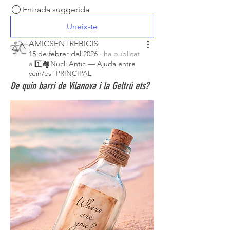
Entrada suggerida
Uneix-te
AMICSENTREBICIS
15 de febrer del 2026
·
ha publicat
a
1️⃣🏘️Nucli Antic — Ajuda entre
veïn/es -PRINCIPAL
De quin barri de Vilanova i la Geltrú ets?