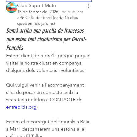
Club Suport Mutu
15 de febrer del 2026
·
ha publicat
a
☕ Cafè del barri (cada 15 dies
quedem els jardins)
Demà arriba una parella de francesos
que estan fent cicloturisme per Garraf-
Penedès
Estem dient de rebre'ls perquè puguin 
visitar la nostra ciutat en companya 
d'alguns dels voluntaris i voluntàries.
Qui vulgui venir a l'acompanyament 
s'ha de posar en contacte amb la 
secretaria (telèfon a CONTACTE de 
entrebicis.org
)
Farem el recorregut dels murals a Baix 
a Mar I descansarem una estona a la 
cafetería El Taller.