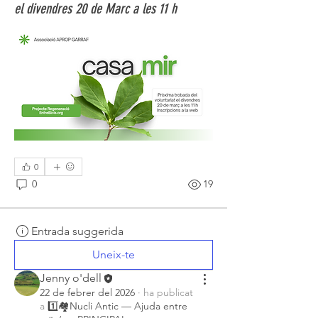
el divendres 20 de Marc a les 11 h
0
0
19
Entrada suggerida
Uneix-te
Jenny o'dell
22 de febrer del 2026
·
ha publicat
a
1️⃣🏘️Nucli Antic — Ajuda entre