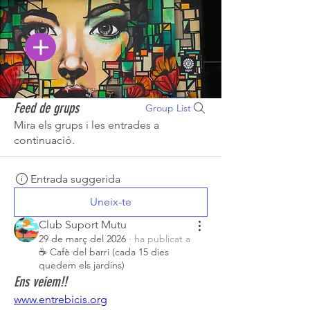
Feed de grups
Group List
Mira els grups i les entrades a
continuació.
Entrada suggerida
Uneix-te
Club Suport Mutu
29 de març del 2026
·
ha publicat a
☕ Cafè del barri (cada 15 dies
quedem els jardins)
Ens veiem!!
www.entrebicis.org