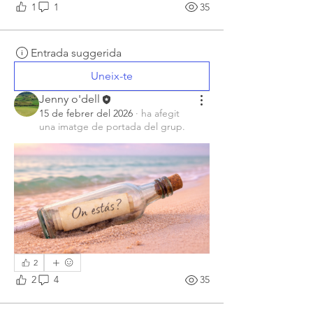
1
1
35
Entrada suggerida
Uneix-te
Jenny o'dell
15 de febrer del 2026
·
ha afegit
una imatge de portada del grup.
2
2
4
35