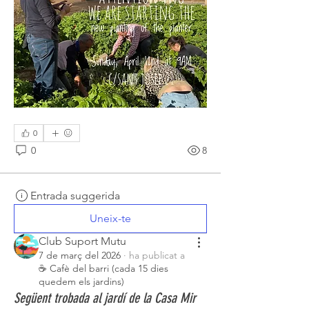
0
0
8
Entrada suggerida
Uneix-te
Club Suport Mutu
7 de març del 2026
·
ha publicat a
☕ Cafè del barri (cada 15 dies
quedem els jardins)
Següent trobada al jardí de la Casa Mir