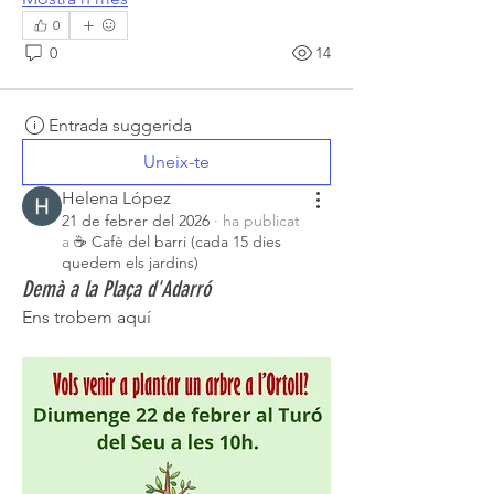
0
0
14
Entrada suggerida
Uneix-te
Helena López
21 de febrer del 2026
·
ha publicat
a
☕ Cafè del barri (cada 15 dies
quedem els jardins)
Demà a la Plaça d'Adarró
Ens trobem aquí 