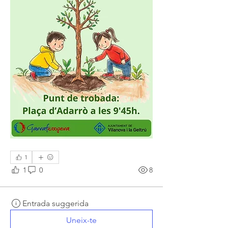
1
1
0
8
Entrada suggerida
Uneix-te