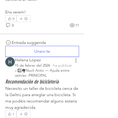
Ens veiem!
0
0
11
Entrada suggerida
Uneix-te
Helena López
15 de febrer del 2026
·
ha publicat
a
1️⃣🏘️Nucli Antic — Ajuda entre
veïn/es -PRINCIPAL
Recomendación de bicicletería
Necesito un taller de bicicleta cerca de 
la Geltrú para arreglar una bicicleta. Si 
me podéis recomendar alguno estaría 
muy agradecida.
1