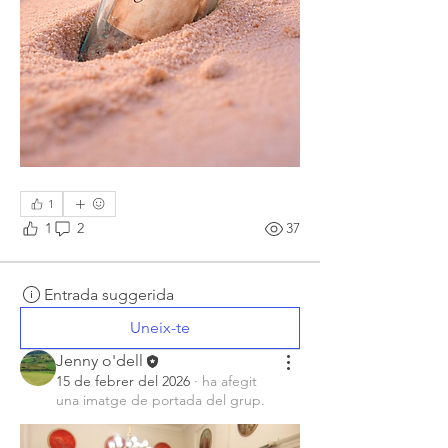
1
1
2
37
Entrada suggerida
Uneix-te
Jenny o'dell
15 de febrer del 2026
·
ha afegit
una imatge de portada del grup.