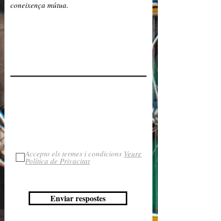
Accepto els termes i condicions
Veure
Política de Privacitat
Enviar respostes