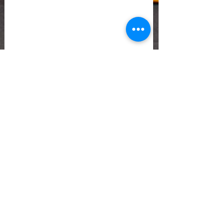
ASSOCIACIÓ APROP GARRAF
— C.E.R.U. —
Centre d'Experimentació Regenerativa Urbana
Contacte:
T:
+34 658 613 873
Associació APROP GARRAF:
apropgarraf@gmail.com
ENTREBICIS: amicsentrebicis@gmail.com
Passeig Marítim, 73