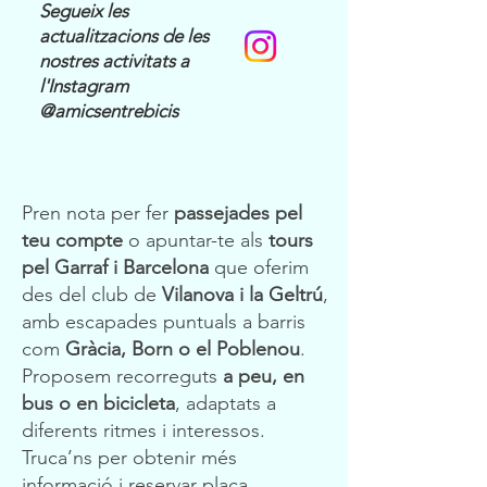
Segueix les
actualitzacions de les
nostres activitats a
l'Instagram
@amicsentrebicis
Pren nota per fer
passejades pel
teu compte
o apuntar-te als
tours
pel Garraf i Barcelona
que oferim
des del club de
Vilanova i la Geltrú
,
amb escapades puntuals a barris
com
Gràcia, Born o el Poblenou
.
Proposem recorreguts
a peu, en
bus o en bicicleta
, adaptats a
diferents ritmes i interessos.
Truca’ns per obtenir més
informació i reservar plaça.