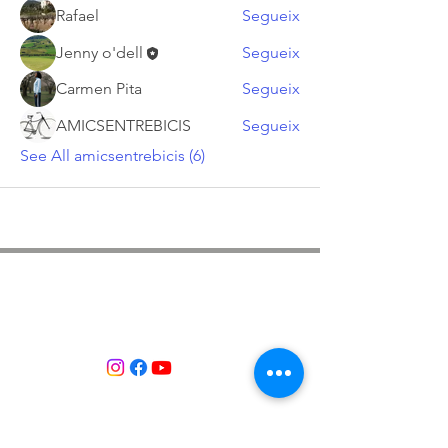
Rafael
Segueix
Jenny o'dell
Segueix
Carmen Pita
Segueix
AMICSENTREBICIS
Segueix
See All amicsentrebicis (6)
ASSOCIACIÓ APROP GARRAF
— C.E.R.U. —
Centre d'Experimentació Regenerativa Urbana
Contacte:
T:
+34 658 613 873
Associació APROP GARRAF: