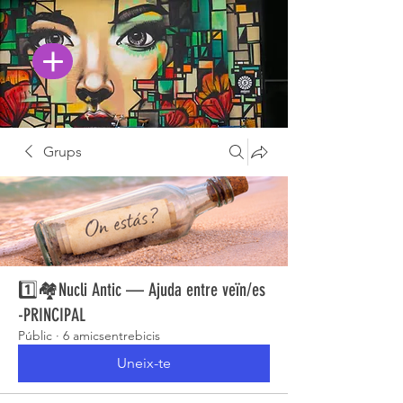
Grups
1️⃣🏘️Nucli Antic — Ajuda entre veïn/es
-PRINCIPAL
Públic
·
6 amicsentrebicis
Uneix-te