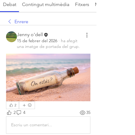
Debat
Contingut multimèdia
Fitxers
Membres
Enrere
Jenny o'dell
15 de febrer del 2026
·
ha afegit
una imatge de portada del grup.
2
2
4
35
Escriu un comentari...