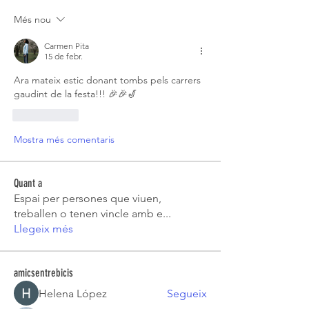
Més nou
Carmen Pita
15 de febr.
Ara mateix estic donant tombs pels carrers 
gaudint de la festa!!! 🎉🎉🎷
M'agrada
Mostra més comentaris
Quant a
Espai per persones que viuen,
treballen o tenen vincle amb e
...
Llegeix més
amicsentrebicis
Helena López
Segueix