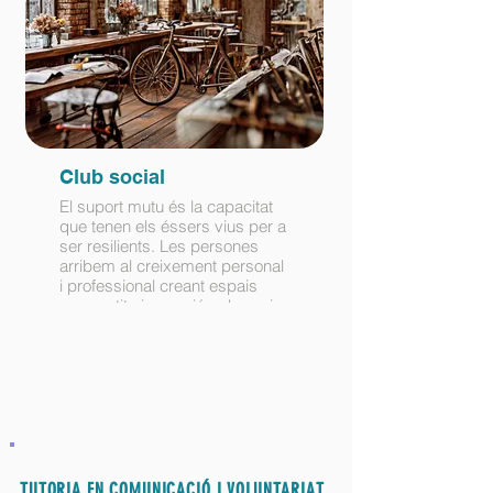
Club social
El suport mutu és la capacitat
que tenen els éssers vius per a
ser resilients. Les persones
arribem al creixement personal
i professional creant espais
compartits i conexió pel propi
cos, la ment i les emocions que
es poden expressar
individualment en el grup per a
solucionar els problemes
comuns entre els integrants.
TUTORIA EN COMUNICACIÓ I VOLUNTARIAT