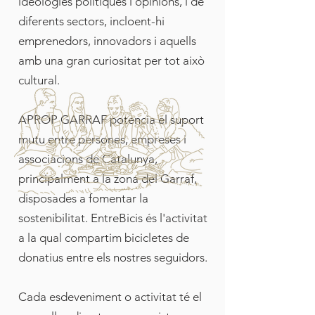
ideologies polítiques i opinions, i de
diferents sectors, incloent-hi
emprenedors, innovadors i aquells
amb una gran curiositat per tot això
cultural.
APROP GARRAF potencia el suport
mutu entre persones, empreses i
associacions de Catalunya,
principalment a la zona del Garraf,
disposades a fomentar la
sostenibilitat. EntreBicis és l'activitat
a la qual compartim bicicletes de
donatius entre els nostres seguidors.
Cada esdeveniment o activitat té el