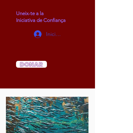
Uneix-te a la
Iniciativa de Confiança
Inicia la sessió
DONAR