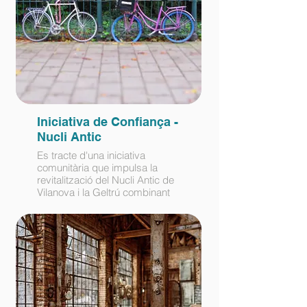
Iniciativa de Confiança -
Nucli Antic
Es tracte d'una iniciativa
comunitària que impulsa la
revitalització del Nucli Antic de
Vilanova i la Geltrú combinant
accions socioambientals,
culturals i educatives per
enfortir el teixit comunitari i la
sostenibilitat local.