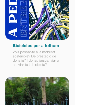
Bicicletes per a tothom
Vols passar-te a la mobilitat
sostenible? De préstac o de
donatiu? I donar, bescanviar o
canviar-te la bicicleta?