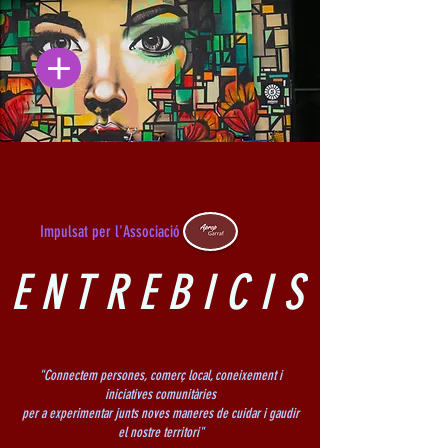
Impulsat per l'Associació
E N T R E B I C I S
"Connectem persones, comerç local, coneixement i
iniciatives comunitàries
per a experimentar junts noves maneres de cuidar i gaudir
el nostre territori"