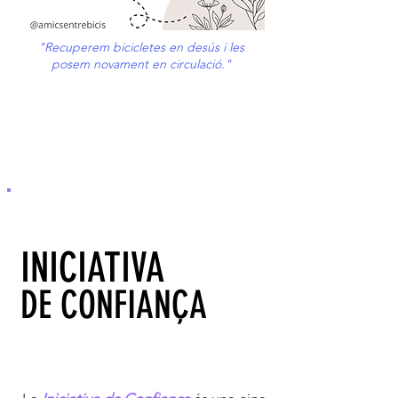
"Recuperem bicicletes en desús i les
posem novament en circulació."
INICIATIVA
DE CONFIANÇA