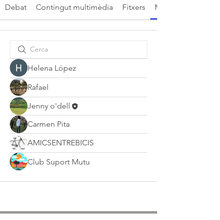
Debat
Contingut multimèdia
Fitxers
Membres
Helena López
Rafael
Jenny o'dell
Carmen Pita
AMICSENTREBICIS
Club Suport Mutu