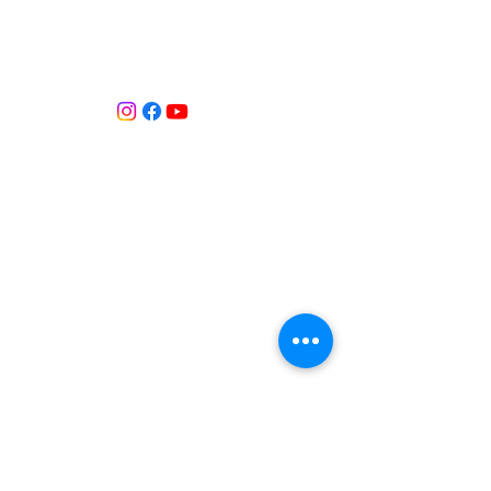
ASSOCIACIÓ APROP GARRAF
— C.E.R.U. —
Centre d'Experimentació Regenerativa Urbana
Contacte:
T:
+34 658 613 873
Associació APROP GARRAF:
apropgarraf@gmail.com
ENTREBICIS: amicsentrebicis@gmail.com
Passeig Marítim, 73
Vilanova i la Geltrú
Província de Barcelona
CATALUNYA
Inscrita al Registre d’associacions
Núm. registre 69869
Inscrita al Registre d’Entitats de Medi
Ambient i Sostenibilitat de Catalunya.
Núm. registre 184