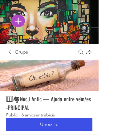
Grups
1️⃣🏘️Nucli Antic — Ajuda entre veïn/es
-PRINCIPAL
Públic
·
6 amicsentrebicis
Uneix-te