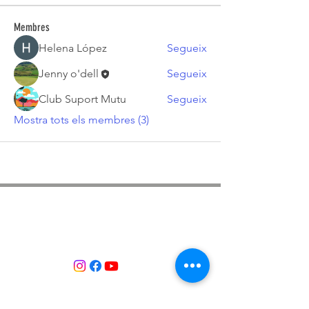
Membres
Helena López
Segueix
Jenny o'dell
Segueix
Club Suport Mutu
Segueix
Mostra tots els membres (3)
ASSOCIACIÓ APROP GARRAF
— C.E.R.U. —
Centre d'Experimentació Regenerativa Urbana
Contacte:
T:
+34 658 613 873