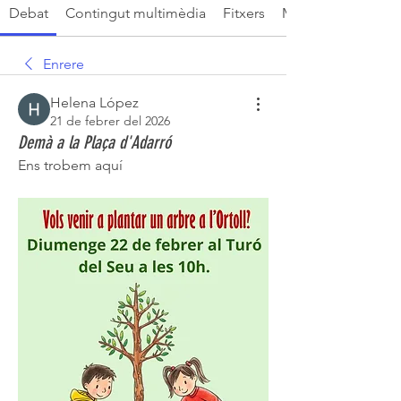
Debat
Contingut multimèdia
Fitxers
Membres
Enrere
Helena López
21 de febrer del 2026
Demà a la Plaça d'Adarró
Ens trobem aquí 