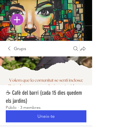
Grups
☕ Cafè del barri (cada 15 dies quedem
els jardins)
Públic
·
3 membres
Uneix-te