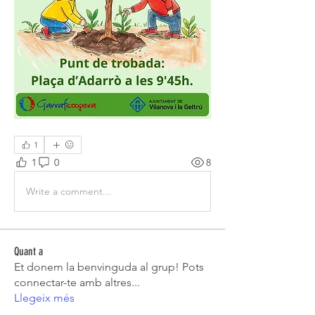
1
1
0
8
Write a comment...
Quant a
Et donem la benvinguda al grup! Pots
connectar-te amb altres
...
Llegeix més