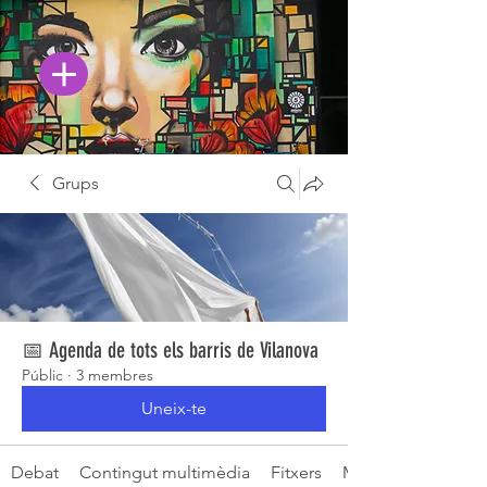
Grups
📅 Agenda de tots els barris de Vilanova
Públic
·
3 membres
Uneix-te
Debat
Contingut multimèdia
Fitxers
Membres