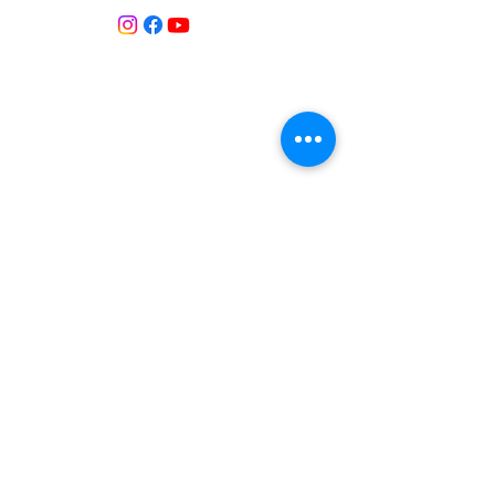
Contacte:
T:
+34 658 613 873
Associació APROP GARRAF:
apropgarraf@gmail.com
ENTREBICIS: amicsentrebicis@gmail.com
Passeig Marítim, 73
Vilanova i la Geltrú
Província de Barcelona
CATALUNYA
Inscrita al Registre d’associacions
Núm. registre 69869
Inscrita al Registre d’Entitats de Medi
Ambient i Sostenibilitat de Catalunya.
Núm. registre 184
Medios de comunicació
2025 Ràdio
Canal
Blau