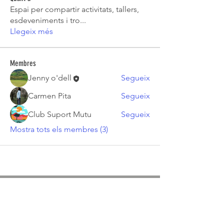
Espai per compartir activitats, tallers,
esdeveniments i tro
...
Llegeix més
Membres
Jenny o'dell
Segueix
Carmen Pita
Segueix
Club Suport Mutu
Segueix
Mostra tots els membres (3)
ASSOCIACIÓ APROP GARRAF
— C.E.R.U. —
Centre d'Experimentació Regenerativa Urbana