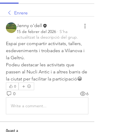
Enrere
Jenny o'dell
15 de febrer del 2026
·
S'ha
actualitzat la descripció del grup.
Espai per compartir activitats, tallers, 
esdeveniments i trobades a Vilanova i 
la Geltrú.
Podeu destacar les activitats que 
passen al Nucli Antic i a altres barris de 
la ciutat per facilitar la participació😀
0
0
6
Write a comment...
Quant a