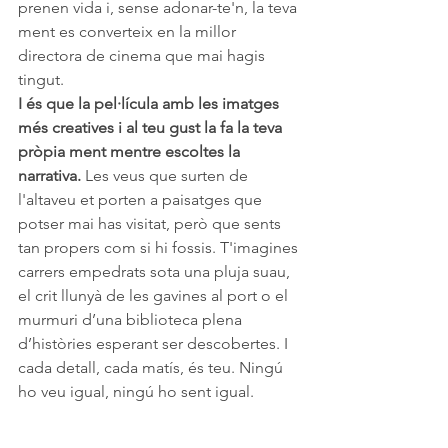
prenen vida i, sense adonar-te'n, la teva 
ment es converteix en la millor 
directora de cinema que mai hagis 
tingut.
I és que la pel·lícula amb les imatges 
més creatives i al teu gust la fa la teva 
pròpia ment mentre escoltes la 
narrativa.
 Les veus que surten de 
l'altaveu et porten a paisatges que 
potser mai has visitat, però que sents 
tan propers com si hi fossis. T'imagines 
carrers empedrats sota una pluja suau, 
el crit llunyà de les gavines al port o el 
murmuri d’una biblioteca plena 
d’històries esperant ser descobertes. I 
cada detall, cada matís, és teu. Ningú 
ho veu igual, ningú ho sent igual.