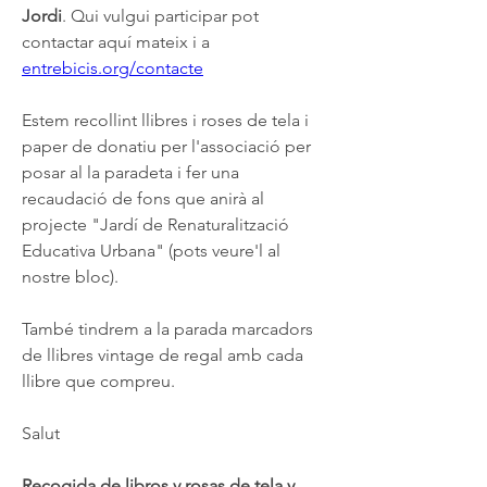
Jordi
. Qui vulgui participar pot 
contactar aquí mateix i a 
entrebicis.org/contacte
Estem recollint llibres i roses de tela i 
paper de donatiu per l'associació per 
posar al la paradeta i fer una 
recaudació de fons que anirà al 
projecte "Jardí de Renaturalització 
Educativa Urbana" (pots veure'l al 
nostre bloc).
També tindrem a la parada marcadors 
de llibres vintage de regal amb cada 
llibre que compreu.
Salut
Recogida de libros y rosas de tela y 