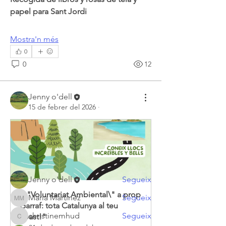
papel para Sant Jordi
Mostra'n més
0
0
12
Jenny o'dell
Quant a
15 de febrer del 2026
·
Benvinguts a Intercanvi entre veïnes i
veïns! Aquí podeu pub
...
Llegeix més
Membres
Jenny o'dell
Segueix
"\"Voluntariat Ambiental\" a prop 
Maria Martinez
Segueix
Maria Martinez
Garraf: tota Catalunya al teu 
christinemhud
Segueix
abast!"
christinemhud