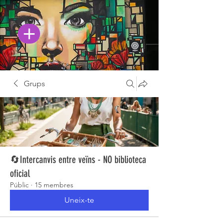
Grups
🔄Intercanvis entre veïns - NO biblioteca
oficial
Públic
·
15 membres
Uneix-te