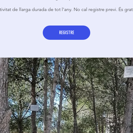
ivitat de llarga durada de tot l'any. No cal registre previ. És grat
REGISTRE