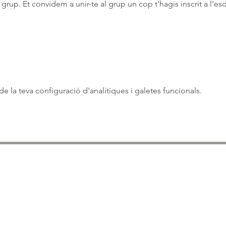
rup. Et convidem a unir-te al grup un cop t'hagis inscrit a l'e
 la teva configuració d'analítiques i galetes funcionals.
ASSOCIACIÓ APROP GARRAF
— C.E.R.U. —
Centre d'Experimentació Regenerativa Urbana