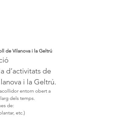
l de Vilanova i la Geltrú
ció 
a d’activitats de 
lanova i la Geltrú.
collidor entorn obert a 
llarg dels temps.
nes de:
lantar, etc.)