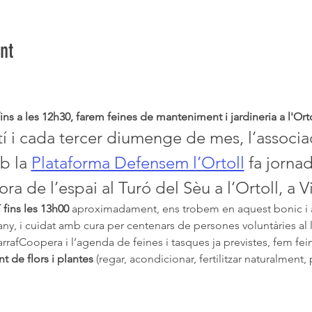
nt
ns a les 12h30, farem feines de manteniment i jardineria a l'Ortol
tí i cada tercer diumenge de mes, l’associa
b la 
Plataforma Defensem l’Ortoll
 fa jornad
ra de l’espai al Turó del Sèu a l’Ortoll, a Vi
 fins les 13h00
 aproximadament, ens trobem en aquest bonic i a
l’any, i cuidat amb cura per centenars de persones voluntàries al 
rrafCoopera i l’agenda de feines i tasques ja previstes, fem fei
t de flors i plantes
 (regar, acondicionar, fertilitzar naturalment, p