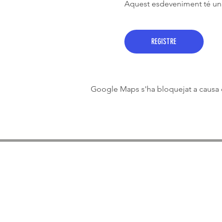
Aquest esdeveniment té un g
REGISTRE
Google Maps s'ha bloquejat a causa de
Medios de comunicació
2025 Ràdio
Canal
Blau