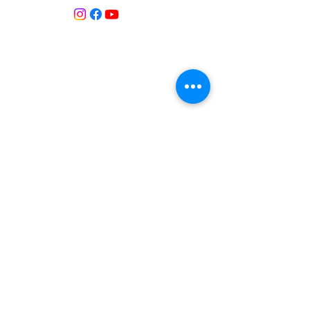
Contacte:
T:
+34 658 613 873
Associació APROP GARRAF:
apropgarraf@gmail.com
ENTREBICIS: amicsentrebicis@gmail.com
Passeig Marítim, 73
Vilanova i la Geltrú
Província de Barcelona
CATALUNYA
Inscrita al Registre d’associacions
Núm. registre 69869
Inscrita al Registre d’Entitats de Medi
Ambient i Sostenibilitat de Catalunya.
Núm. registre 184
Medios de comunicació
2025 Ràdio
Canal
Blau