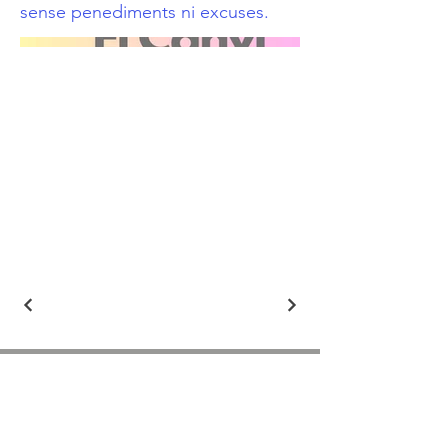
sense penediments ni excuses.
ASSOCIACIÓ APROP GARRAF
— C.E.R.U. —
Centre d'Experimentació Regenerativa Urbana