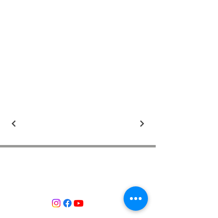
ASSOCIACIÓ APROP GARRAF
— C.E.R.U. —
Centre d'Experimentació Regenerativa Urbana
Contacte: