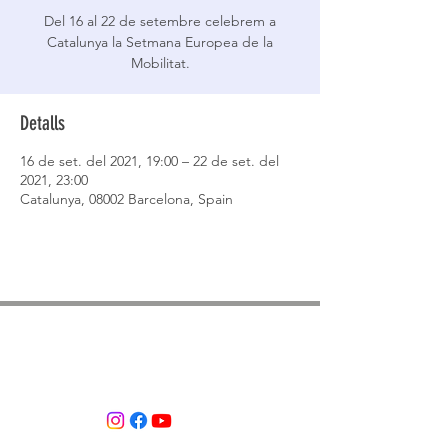
Del 16 al 22 de setembre celebrem a
Catalunya la Setmana Europea de la
Mobilitat.
Detalls
16 de set. del 2021, 19:00 – 22 de set. del
2021, 23:00
Catalunya, 08002 Barcelona, Spain
ASSOCIACIÓ APROP GARRAF
— C.E.R.U. —
Centre d'Experimentació Regenerativa Urbana