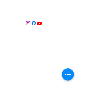
ASSOCIACIÓ APROP GARRAF
— C.E.R.U. —
Centre d'Experimentació Regenerativa Urbana
Contacte:
T:
+34 658 613 873
Associació APROP GARRAF:
apropgarraf@gmail.com
ENTREBICIS: amicsentrebicis@gmail.com
Passeig Marítim, 73
Vilanova i la Geltrú
Província de Barcelona
CATALUNYA
Inscrita al Registre d’associacions
Núm. registre 69869
Inscrita al Registre d’Entitats de Medi
Ambient i Sostenibilitat de Catalunya.
Núm. registre 184