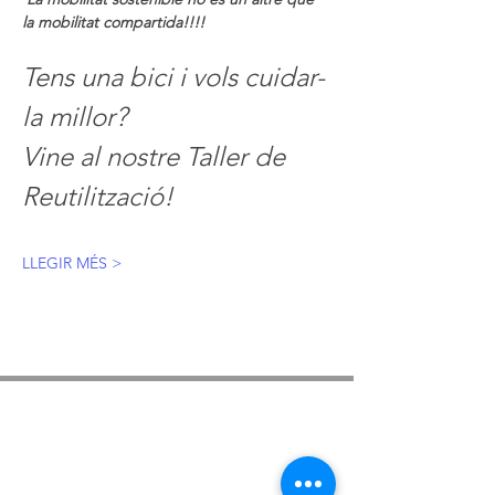
la mobilitat compartida!!!! 
Tens una bici i vols cuidar-
la millor?
Vine al nostre Taller de 
Reutilització!
LLEGIR MÉS >
ASSOCIACIÓ APROP GARRAF
— C.E.R.U. —
Centre d'Experimentació Regenerativa Urbana