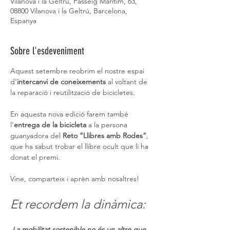
Vilanova i la Geltrú, Passeig Marítim, 63,
08800 Vilanova i la Geltrú, Barcelona,
Espanya
Sobre l'esdeveniment
Aquest setembre reobrim el nostre espai 
d’
intercanvi de coneixements
 al voltant de 
la reparació i reutilització de bicicletes.
En aquesta nova edició farem també 
l’
entrega de la bicicleta
 a la persona 
guanyadora del 
Reto “Llibres amb Rodes”
, 
que ha sabut trobar el llibre ocult que li ha 
donat el premi.
Vine, comparteix i aprèn amb nosaltres!
Et recordem la dinàmica:
 La mobilitat sostenible no és un altre que 