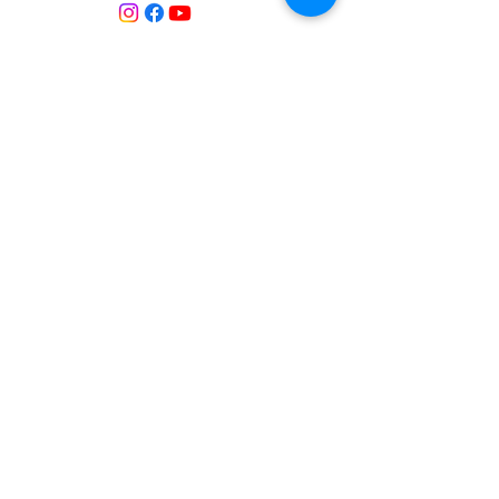
Contacte:
T:
+34 658 613 873
Associació APROP GARRAF:
apropgarraf@gmail.com
ENTREBICIS: amicsentrebicis@gmail.com
Passeig Marítim, 73
Vilanova i la Geltrú
Província de Barcelona
CATALUNYA
Inscrita al Registre d’associacions
Núm. registre 69869
Inscrita al Registre d’Entitats de Medi
Ambient i Sostenibilitat de Catalunya.
Núm. registre 184
Medios de comunicació
2025 Ràdio
Canal
Blau