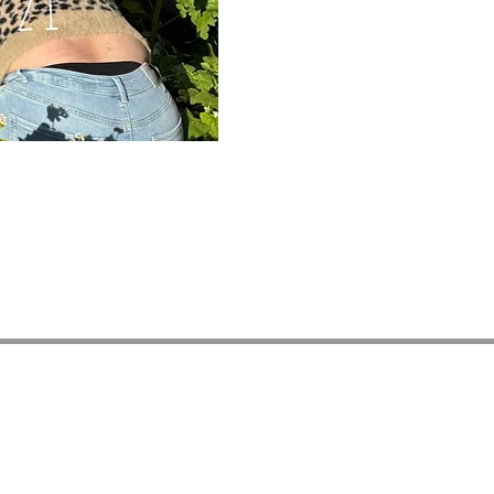
Inscrita al Registre d’associacions
Núm. registre 69869