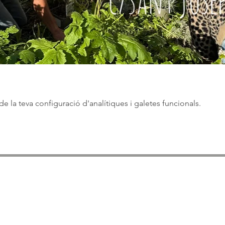
 la teva configuració d'analítiques i galetes funcionals.
ASSOCIACIÓ APROP GARRAF
— C.E.R.U. —