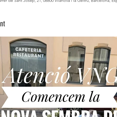
rrer de Sant Josep, 21, 08800 Vilanova i la Geltrú, Barcelona, E
nt