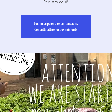
Registro aqui!
Les inscripcions estan tancades
Consulta altres esdeveniments