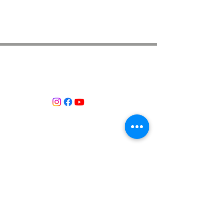
ASSOCIACIÓ APROP GARRAF
— C.E.R.U. —
Centre d'Experimentació Regenerativa Urbana
Contacte:
T:
+34 658 613 873
Associació APROP GARRAF:
apropgarraf@gmail.com
ENTREBICIS: amicsentrebicis@gmail.com
Passeig Marítim, 73
Vilanova i la Geltrú
Província de Barcelona
CATALUNYA