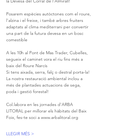
la Devesa del Corral de l'Almirall!
Posarem espècies autòctones com el roure, 
l'alzina i el freixe, i també arbres fruiters 
adaptats al clima mediterrani per convertir 
una part de la futura devesa en un bosc 
comestible 
A les 10h al Pont de Mas Trader, Cubelles, 
segueix el caminet vora el riu fins més a 
baix del Roure Narcís 
Si tens aixada, serra, falç o destral porta-la! 
La nostra restauració ambiental inclou a 
més de plantades actuacions de sega, 
poda i gestió forestal!
Col.labora en les jornades d'ARBA 
LITORAL per millorar els hàbitats del Baix 
Foix, fes-te soci a www.arbalitoral.org 
LLEGIR MÉS >