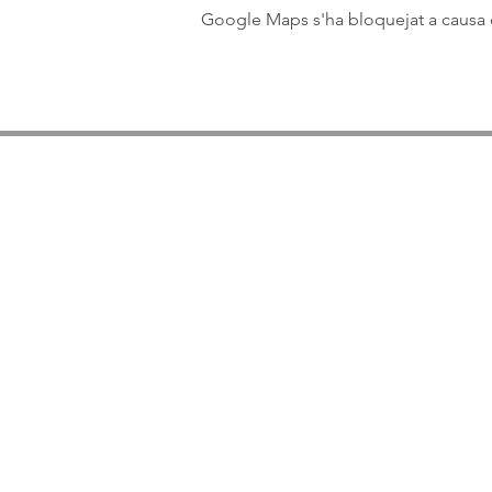
Google Maps s'ha bloquejat a causa de
Medios de comunicació
2025 Ràdio
Canal
Blau
2024 Canal Blau
2024 Ràdio Cubelles
2023 Prat Ràdio
2023 Reportatge Balaguer TV min. 10