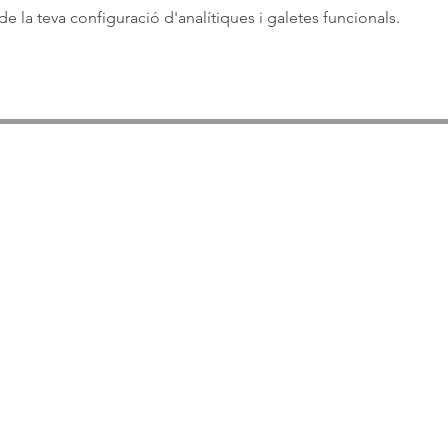
 la teva configuració d'analítiques i galetes funcionals.
ASSOCIACIÓ APROP GARRAF
— C.E.R.U. —
Centre d'Experimentació Regenerativa Urbana
Contacte:
T: +34 658 613 873
Associació APROP GARRAF: apropgarraf@gmail.com
ENTREBICIS: amicsentrebicis@gmail.com
Passeig Marítim, 73
Vilanova i la Geltrú