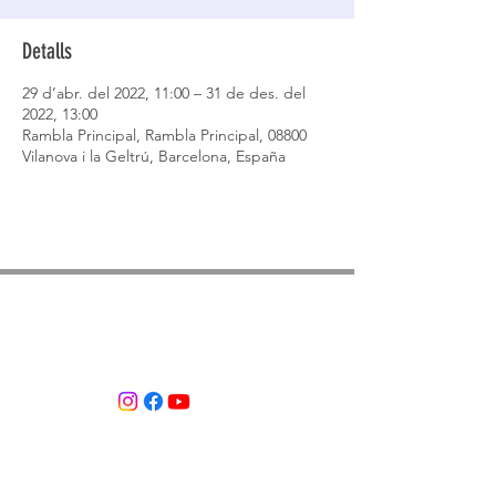
Detalls
29 d’abr. del 2022, 11:00 – 31 de des. del
2022, 13:00
Rambla Principal, Rambla Principal, 08800
Vilanova i la Geltrú, Barcelona, España
ASSOCIACIÓ APROP GARRAF
— C.E.R.U. —
Centre d'Experimentació Regenerativa Urbana
Contacte:
T:
+34 658 613 873
Associació APROP GARRAF: