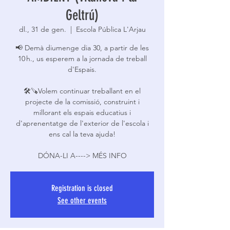
Geltrú)
dl., 31 de gen.
  |  
Escola Pública L'Arjau
📢 Demà diumenge dia 30, a partir de les
10 h., us esperem a la jornada de treball
d'Espais.
🛠🪚Volem continuar treballant en el
projecte de la comissió, construint i
millorant els espais educatius i
d'aprenentatge de l'exterior de l'escola i
ens cal la teva ajuda!
DÓNA-LI A----> MÉS INFO
Registration is closed
See other events