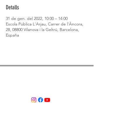
Detalls
31 de gen. del 2022, 10:00 – 14:00
Escola Pública L'Arjau, Carrer de l'Àncora,
28, 08800 Vilanova i la Geltrú, Barcelona,
España
ASSOCIACIÓ APROP GARRAF
— C.E.R.U. —
Centre d'Experimentació Regenerativa Urbana
Contacte:
T:
+34 658 613 873
Associació APROP GARRAF:
apropgarraf@gmail.com
ENTREBICIS: amicsentrebicis@gmail.com