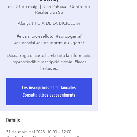
ds., 31 de maig
  |  
Can Pahissa - Centre de
Resiliència i So
Afanya't ! DIA DE LA BICICLETA
#elcarrilbicieselfutur #apropgarraf
#clubsocial #clubsuportmutu #garraf
Descarrega el cartell amb tota la informació.
Imprescindible inscripció prèvia. Places
limitades.
Les inscripcions estan tancades
Consulta altres esdeveniments
Detalls
31 de maig del 2025, 10:00 – 12:00