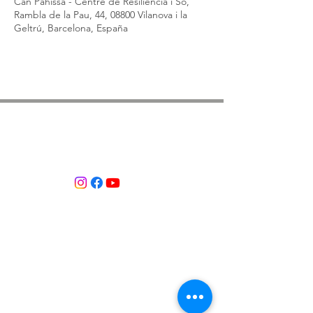
Can Pahissa - Centre de Resiliència i So,
Rambla de la Pau, 44, 08800 Vilanova i la
Geltrú, Barcelona, España
ASSOCIACIÓ APROP GARRAF
— C.E.R.U. —
Centre d'Experimentació Regenerativa Urbana
Contacte:
T:
+34 658 613 873
Associació APROP GARRAF:
apropgarraf@gmail.com
ENTREBICIS: amicsentrebicis@gmail.com
Passeig Marítim, 73
Vilanova i la Geltrú
Província de Barcelona