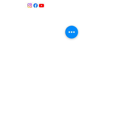
Contacte:
T:
+34 658 613 873
Associació APROP GARRAF:
apropgarraf@gmail.com
ENTREBICIS: amicsentrebicis@gmail.com
Passeig Marítim, 73
Vilanova i la Geltrú
Província de Barcelona
CATALUNYA
Inscrita al Registre d’associacions
Núm. registre 69869
Inscrita al Registre d’Entitats de Medi
Ambient i Sostenibilitat de Catalunya.
Núm. registre 184
Medios de comunicació
2025 Ràdio
Canal
Blau