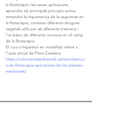
la fitoteràpia i les seves aplicacions, 
aprendre els principals principis actius, 
entendre la importància de la seguretat en 
la fitoteràpia, conèixer diferents drogues 
vegetals útils per als diferents trastorns i 
l’ús bàsic de diferents recursos en el camp 
de la fitoteràpia.
El curs s’imparteix en modalitat online a 
l”aula virtual de Flora Catalana.
https://voluntariatambiental.cat/activitat/cur
s-de-fitoterapia-aplicacions-de-les-plantes-
medicinals/
ASSOCIACIÓ APROP GARRAF
— C.E.R.U. —
Centre d'Experimentació Regenerativa Urbana