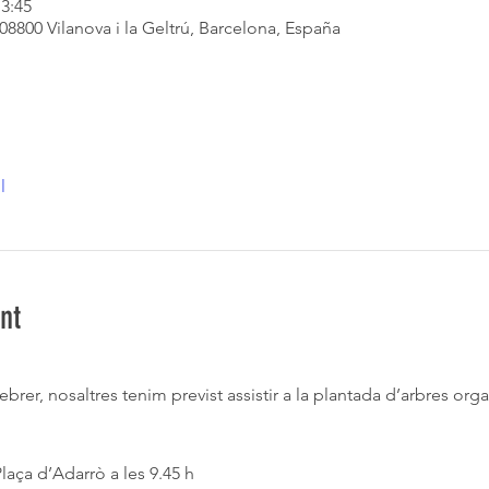
13:45
08800 Vilanova i la Geltrú, Barcelona, España
l
nt
rer, nosaltres tenim previst assistir a la plantada d’arbres or
laça d’Adarrò a les 9.45 h  