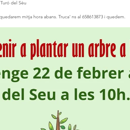
l Turó del Sèu 
, quedarem mitja hora abans. Truca' ns al 658613873 i quedem.