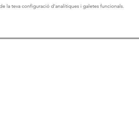
 la teva configuració d'analítiques i galetes funcionals.
ASSOCIACIÓ APROP GARRAF
— C.E.R.U. —
Centre d'Experimentació Regenerativa Urbana
Contacte:
T: +34 658 613 873
Associació APROP GARRAF: apropgarraf@gmail.com
ENTREBICIS: amicsentrebicis@gmail.com
Passeig Marítim, 73