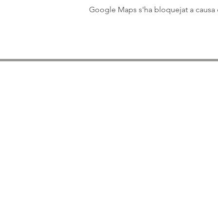
Google Maps s'ha bloquejat a causa de
Medios de comunicació
2025 Ràdio
Canal
Blau
2024 Canal Blau
2024 Ràdio Cubelles
2023 Prat Ràdio
2023 Reportatge Balaguer TV min. 10