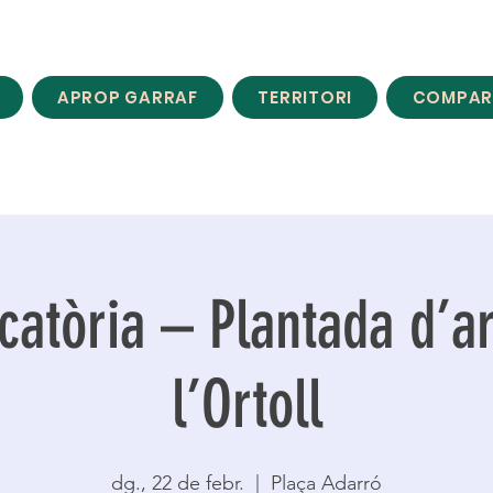
APROP GARRAF
TERRITORI
COMPAR
atòria – Plantada d’a
l’Ortoll
dg., 22 de febr.
  |  
Plaça Adarró