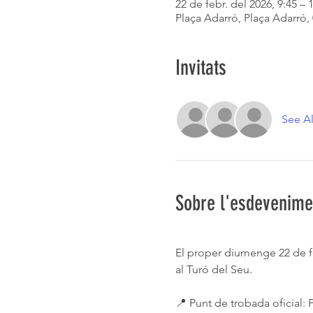
22 de febr. del 2026, 9:45 – 
Plaça Adarró, Plaça Adarró, 
Invitats
See Al
Sobre l'esdevenime
El proper diumenge 22 de feb
al Turó del Seu.
📍 Punt de trobada oficial: P