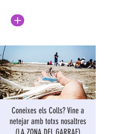
Coneixes els Colls? Vine a
netejar amb totxs nosaltres
(LA ZONA DEL GARRAF)