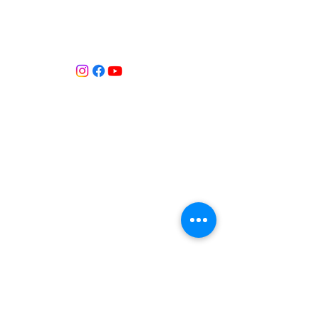
ASSOCIACIÓ APROP GARRAF
— C.E.R.U. —
Centre d'Experimentació Regenerativa Urbana
Contacte:
T:
+34 658 613 873
Associació APROP GARRAF:
apropgarraf@gmail.com
ENTREBICIS: amicsentrebicis@gmail.com
Passeig Marítim, 73
Vilanova i la Geltrú
Província de Barcelona
CATALUNYA
Inscrita al Registre d’associacions
Núm. registre 69869
Inscrita al Registre d’Entitats de Medi
Ambient i Sostenibilitat de Catalunya.
Núm. registre 184