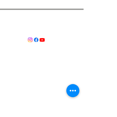
ASSOCIACIÓ APROP GARRAF
— C.E.R.U. —
Centre d'Experimentació Regenerativa Urbana
Contacte:
T:
+34 658 613 873
Associació APROP GARRAF:
apropgarraf@gmail.com
ENTREBICIS: amicsentrebicis@gmail.com
Passeig Marítim, 73
Vilanova i la Geltrú
Província de Barcelona
CATALUNYA
Inscrita al Registre d’associacions
Núm. registre 69869