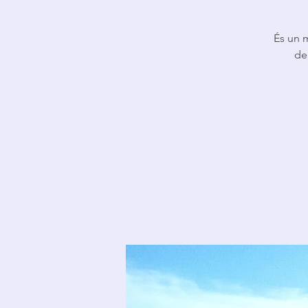
És un m
de