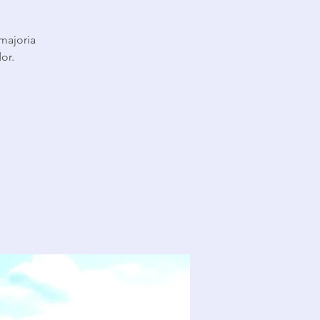
 majoria
or.