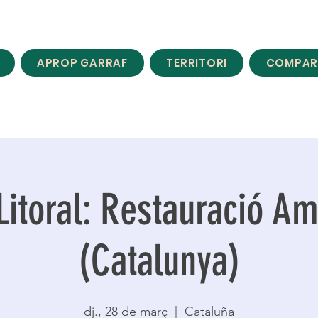
APROP GARRAF
TERRITORI
COMPAR
itoral: Restauració Am
(Catalunya)
dj., 28 de març
  |  
Cataluña