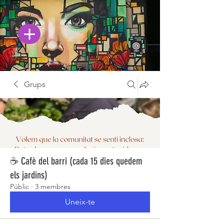
Grups
☕ Cafè del barri (cada 15 dies quedem
els jardins)
Públic
·
3 membres
Uneix-te