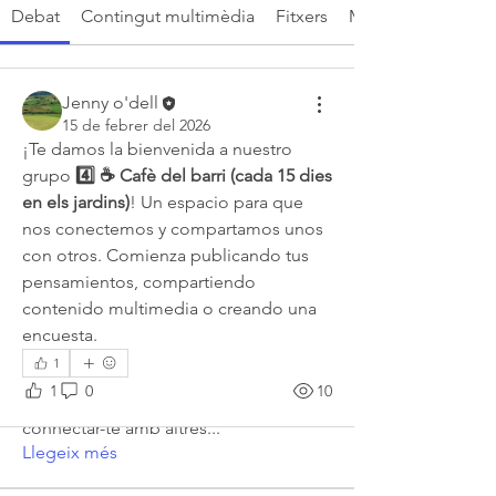
Debat
Contingut multimèdia
Fitxers
Membres
Jenny o'dell
15 de febrer del 2026
¡Te damos la bienvenida a nuestro 
grupo 
4️⃣ ☕ Cafè del barri (cada 15 dies 
en els jardins)
! Un espacio para que 
nos conectemos y compartamos unos 
con otros. Comienza publicando tus 
pensamientos, compartiendo 
contenido multimedia o creando una 
encuesta.
1
Quant a
1
0
10
Et donem la benvinguda al grup! Pots
connectar-te amb altres
...
Llegeix més