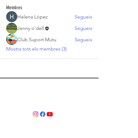
Membres
Helena López
Segueix
Jenny o'dell
Segueix
Club Suport Mutu
Segueix
Mostra tots els membres (3)
ASSOCIACIÓ APROP GARRAF
— C.E.R.U. —
Centre d'Experimentació Regenerativa Urbana
Contacte:
T:
+34 658 613 873
Associació APROP GARRAF: